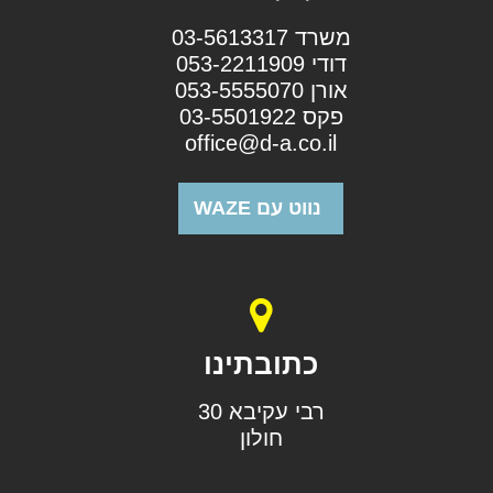
משרד 03-5613317
דודי 053-2211909
אורן 053-5555070
פקס 03-5501922
office@d-a.co.il
נווט עם WAZE
כתובתינו
רבי עקיבא 30
חולון