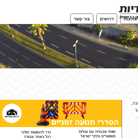
מלצות
דרושים
צור קשר
עה,
ש