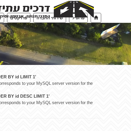
פרופיל
שירותי החברה
פרויקטים
ה
R BY id LIMIT 1'
orresponds to your MySQL server version for the
ER BY id DESC LIMIT 1'
orresponds to your MySQL server version for the