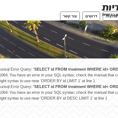
מלצות
דרושים
צור קשר
runsql Error Query:
'SELECT id FROM treatment WHERE id> ORDE
1064: You have an error in your SQL syntax; check the manual that c
right syntax to use near 'ORDER BY id LIMIT 1' at line 1
runsql Error Query:
'SELECT id FROM treatment WHERE id< ORD
1064: You have an error in your SQL syntax; check the manual that c
right syntax to use near 'ORDER BY id DESC LIMIT 1' at line 1