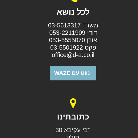
לכל נושא
משרד 03-5613317
דודי 053-2211909
אורן 053-5555070
פקס 03-5501922
office@d-a.co.il
נווט עם WAZE
כתובתינו
רבי עקיבא 30
חולון