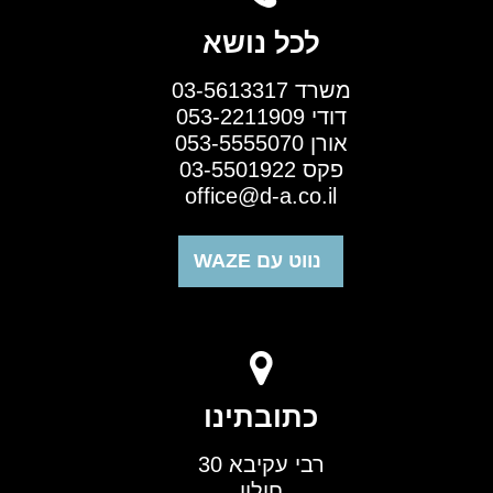
לכל נושא
משרד 03-5613317
דודי 053-2211909
אורן 053-5555070
פקס 03-5501922
office@d-a.co.il
נווט עם WAZE
כתובתינו
רבי עקיבא 30
חולון